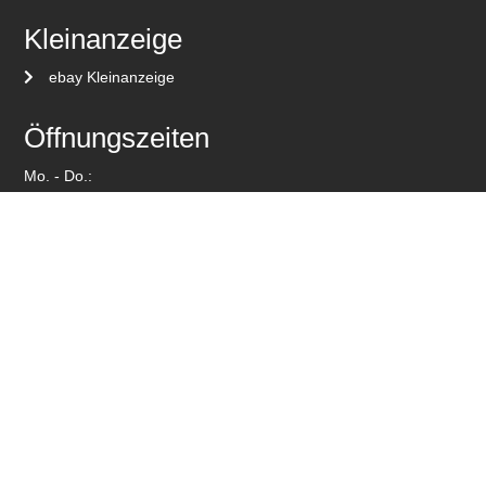
Kleinanzeige
ebay Kleinanzeige
Öffnungszeiten
Mo. - Do.:
07:15 - 16:00 Uhr
Fr.:
07:15 - 15:00 Uhr
Über uns
Seit über 40 Jahren haben wir uns bundesweit einen Namen
bei der Instandsetzung und Wartung von Motoren gemacht.
Was unsere über 80 Mitarbeiter an 2 Standorten anpacken,
funktioniert. Ziele nach mehr Wirtschaftlichkeit und
Zuverlässigkeit werden konsequent umgesetzt.